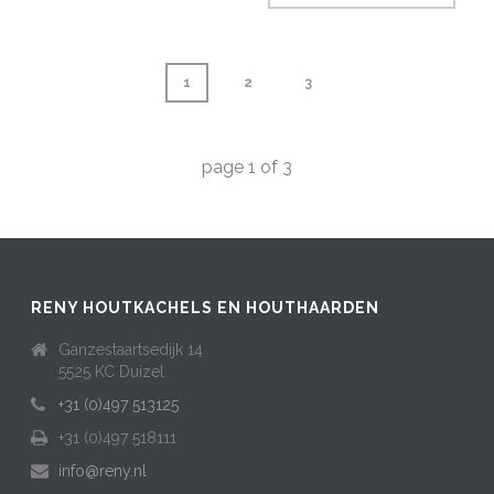
1
2
3
page
1
of
3
RENY HOUTKACHELS EN HOUTHAARDEN
Ganzestaartsedijk 14
5525 KC Duizel
+31 (0)497 513125
+31 (0)497 518111
info@reny.nl