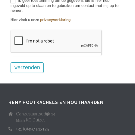
Ik geef toestemming om de gegevens die ik hier heb
ingevuld op te slaan en te gebruiken om contact met mij op te
nemen.
Hier vindt u onze
privacyverklaring
RENY HOUTKACHELS EN HOUTHAARDEN
Ganzestaartsedijk 14
5525 KC Duizel
+31 (0)497 513125