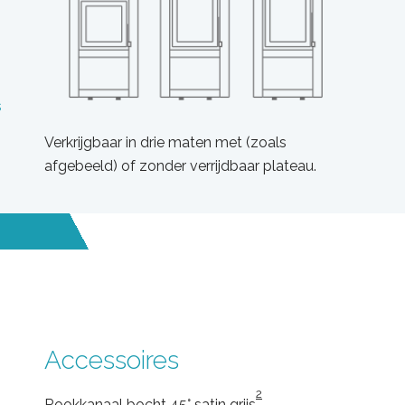
s
Verkrijgbaar in drie maten met (zoals
afgebeeld) of zonder verrijdbaar plateau.
Accessoires
2
Rookkanaal bocht 45°
satin grijs