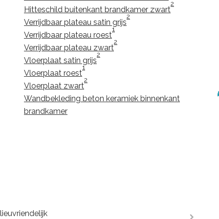
2
Hitteschild buitenkant brandkamer zwart
2
Verrijdbaar plateau satin grijs
1
Verrijdbaar plateau roest
2
Verrijdbaar plateau zwart
2
Vloerplaat satin grijs
1
Vloerplaat roest
2
Vloerplaat zwart
Wandbekleding beton keramiek binnenkant
brandkamer
ieuvriendelijk