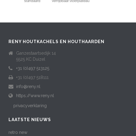
RENY HOUTKACHELS EN HOUTHAARDEN
Ganzestaartsedijk 14
5525 KC Duizel
+31 (0)497 513125
+31 (0)497 518111
info@reny.nl
https://www.reny.nl
privacyverklaring
LAATSTE NIEUWS
retro new