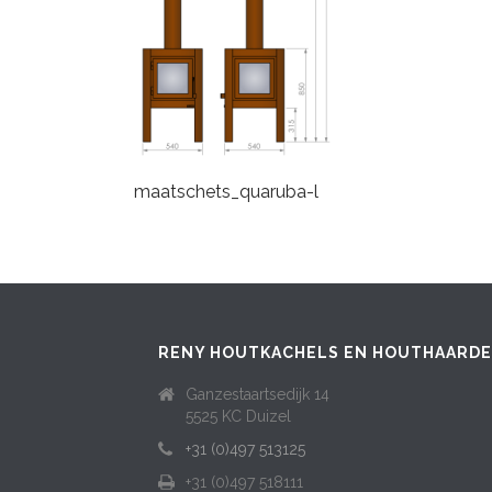
maatschets_quaruba-l
RENY HOUTKACHELS EN HOUTHAARD
Ganzestaartsedijk 14
5525 KC Duizel
+31 (0)497 513125
+31 (0)497 518111