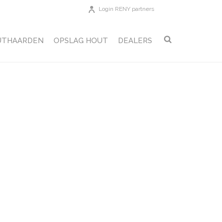
Login RENY partners
UTHAARDEN
OPSLAG HOUT
DEALERS
ARUBA TERRASKACHEL
»
MAATSCHETS_QUARUBA-L