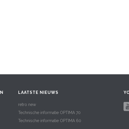
EN
LAATSTE NIEUWS
Y
retro new
Technische informatie OPTIMA 70
Technische informatie OPTIMA 60