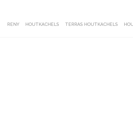
RENY
HOUTKACHELS
TERRAS HOUTKACHELS
HO
HOME
»
QU