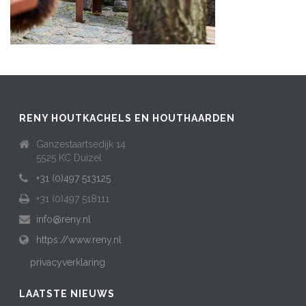
RENY HOUTKACHELS EN HOUTHAARDEN
Ganzestaartsedijk 14
5525 KC Duizel
+31 (0)497 513125
+31 (0)497 518111
info@reny.nl
https://www.reny.nl
privacyverklaring
LAATSTE NIEUWS