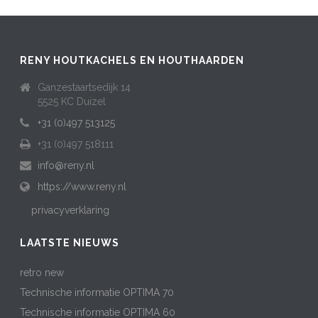
RENY HOUTKACHELS EN HOUTHAARDEN
Ganzestaartsedijk 14
5525 KC Duizel
+31 (0)497 513125
+31 (0)497 518111
info@reny.nl
https://www.reny.nl
privacyverklaring
LAATSTE NIEUWS
retro new
Technische informatie OPTIMA 70
Technische informatie OPTIMA 60