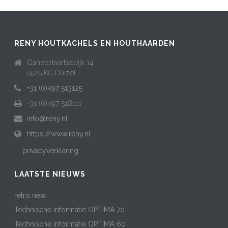
RENY HOUTKACHELS EN HOUTHAARDEN
Ganzestaartsedijk 14
5525 KC Duizel
+31 (0)497 513125
+31 (0)497 518111
info@reny.nl
https://www.reny.nl
privacyverklaring
LAATSTE NIEUWS
retro new
Technische informatie OPTIMA 70
Technische informatie OPTIMA 60