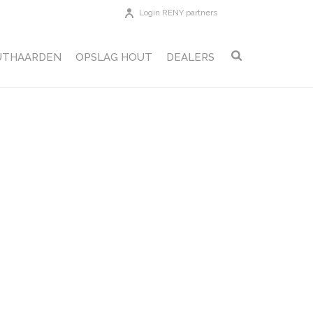
Login RENY partners
UTHAARDEN
OPSLAG HOUT
DEALERS
 ZONDAG 22 APRIL 19.30 SBS6
»
VTWONEN-PREV1