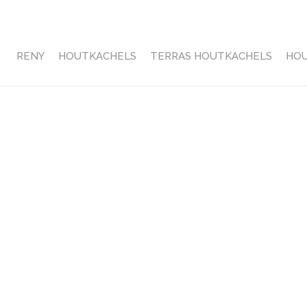
RENY
HOUTKACHELS
TERRAS HOUTKACHELS
HO
HOME
»
TERRAS-HOUTKACHEL QUARUBA BIJ VT WONEN