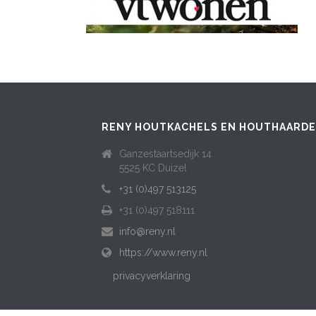
RENY HOUTKACHELS EN HOUTHAARD
Ganzestaartsedijk 14
5525 KC Duizel
+31 (0)497 513125
+31 (0)497 518111
info@reny.nl
https://www.reny.nl
privacyverklaring