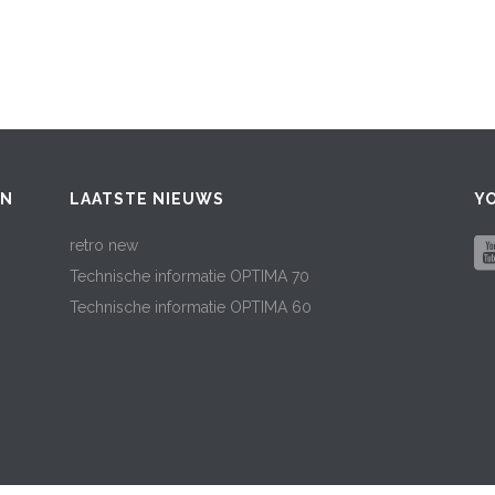
EN
LAATSTE NIEUWS
Y
retro new
Technische informatie OPTIMA 70
Technische informatie OPTIMA 60