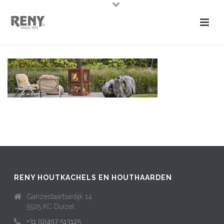
RENY HOUTKACHELS EN HOUTHAARDEN
Ganzestaartsedijk 14
5525 KC Duizel
+31 (0)497 513125