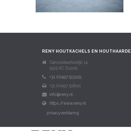
RENY HOUTKACHELS EN HOUTHAARD
Ganzestaartsedijk 14
5525 KC Duizel
+31 (0)497 513125
+31 (0)497 518111
info@reny.nl
https://www.reny.nl
privacyverklaring