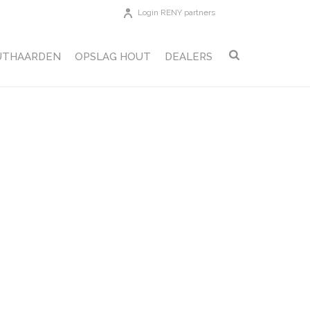
Login RENY partners
UTHAARDEN
OPSLAG HOUT
DEALERS
T EN BREIDT PRODUCTIECAPACITEIT UIT
»
5D_6703