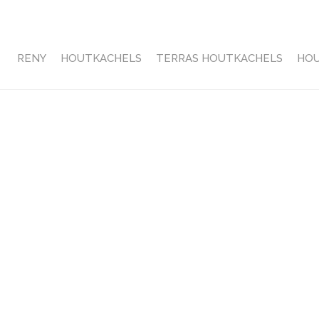
RENY
HOUTKACHELS
TERRAS HOUTKACHELS
HO
HOME
»
RENY GROEI