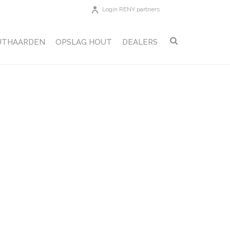
Login RENY partners
UTHAARDEN
OPSLAG HOUT
DEALERS
HOME
»
OPTIMA
»
MAATSCHETS_OPTIMA-70