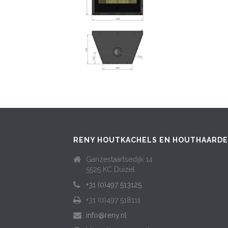
RENY HOUTKACHELS EN HOUTHAARD
Ganzestaartsedijk 14
5525 KC Duizel
+31 (0)497 513125
+31 (0)497 518111
info@reny.nl