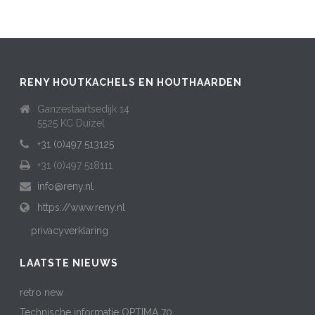
RENY HOUTKACHELS EN HOUTHAARDEN
Ganzestaartsedijk 14
5525 KC Duizel
+31 (0)497 513125
+31 (0)497 518111
info@reny.nl
https://www.reny.nl
privacyverklaring
LAATSTE NIEUWS
retro new
Technische informatie OPTIMA 70