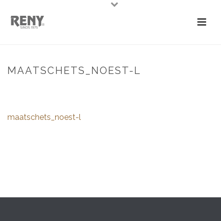
MAATSCHETS_NOEST-L
HOME
»
NOEST
»
MAATSCHETS_NOEST-L
maatschets_noest-l