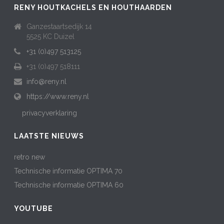
RENY HOUTKACHELS EN HOUTHAARDEN
Ganzestaartsedijk 14
5525 KC Duizel
+31 (0)497 513125
+31 (0)497 518111
info@reny.nl
https://www.reny.nl
privacyverklaring
LAATSTE NIEUWS
retro new
Technische informatie OPTIMA 70
Technische informatie OPTIMA 60
YOUTUBE