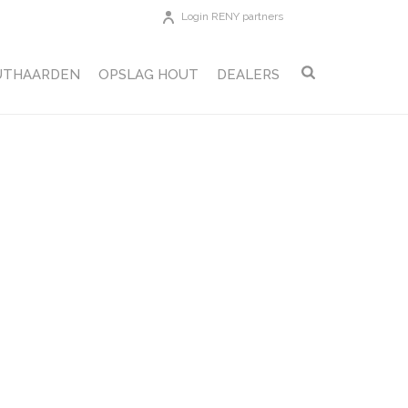
Login RENY partners
UTHAARDEN
OPSLAG HOUT
DEALERS
HOME
»
NOEST
»
MAATSCHETS_NOEST-L