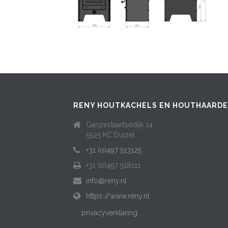
RENY HOUTKACHELS EN HOUTHAARD
Ganzestaartsedijk 14
5525 KC Duizel
+31 (0)497 513125
+31 (0)497 518111
info@reny.nl
https://www.reny.nl
privacyverklaring