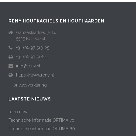
RENY HOUTKACHELS EN HOUTHAARDEN
Ganzestaartsedijk 14
5525 KC Duizel
+31 (0)497 513125
+31 (0)497 518111
info@reny.nl
https://www.reny.nl
privacyverklaring
LAATSTE NIEUWS
retro new
Technische informatie OPTIMA 70
Technische informatie OPTIMA 60