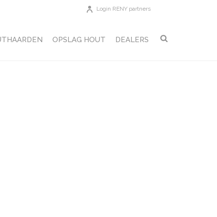
Login RENY partners
UTHAARDEN
OPSLAG HOUT
DEALERS
HOME
»
BLOX-BLOXX
»
MAATSCHETS_BLOX_ROEST