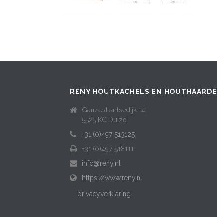
RENY HOUTKACHELS EN HOUTHAARD
Ganzestaartsedijk 14
5525 KC Duizel
+31 (0)497 513125
+31 (0)497 518111
info@reny.nl
https://www.reny.nl
privacyverklaring